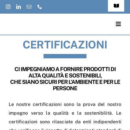
Salta
Toggle
al
Navigat
FAQs
contenuto
Togg
Navig
Accessibilit
CERTIFICAZIONI
Prodotti
Privacy Pol
Applicazioni
Cookies Pol
CI IMPEGNIAMO A FORNIRE PRODOTTI DI
Cataloghi
ALTA QUALITÀ E SOSTENIBILI,
CHE SIANO SICURI PER L’AMBIENTE E PER LE
Jobs
PERSONE
Eco-News
Italiano
Le nostre certificazioni sono la prova del nostro
Contatti
impegno verso la qualità e la sostenibilità. Le
certificazioni sono rilasciate da enti indipendenti
Chi Siamo