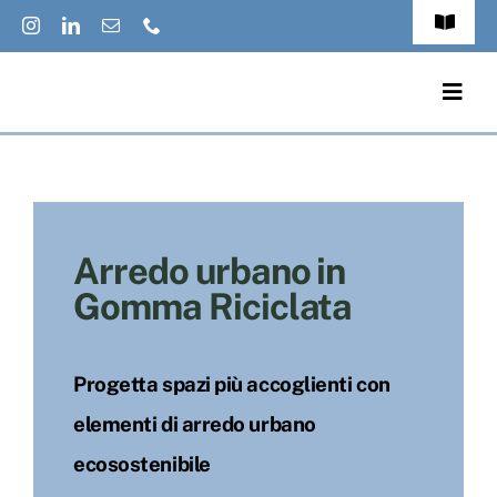
Salta
Toggle
al
Navigat
FAQs
contenuto
Togg
Navig
Accessibilit
Prodotti
Privacy Pol
Applicazioni
Cookies Pol
Arredo urbano in
Cataloghi
Gomma Riciclata
Jobs
Eco-News
Italiano
Progetta spazi più accoglienti con
Contatti
elementi di arredo urbano
ecosostenibile
Chi Siamo