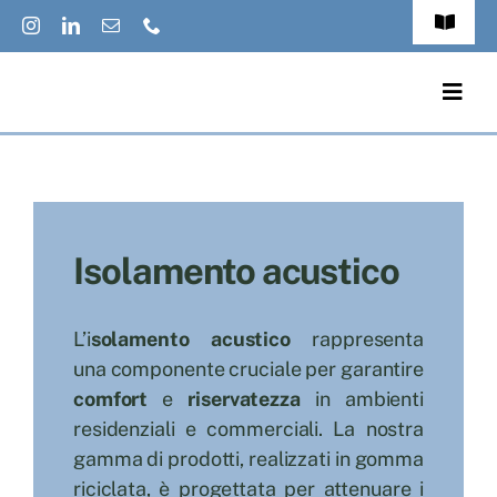
Salta
Toggle
al
Navigat
FAQs
contenuto
Togg
Navig
Accessibilit
Prodotti
Privacy Pol
Applicazioni
Cookies Pol
Isolamento acustico
Cataloghi
Jobs
L’i
solamento acustico
rappresenta
Eco-News
una componente cruciale per garantire
Italiano
comfort
e
riservatezza
in ambienti
Contatti
residenziali e commerciali. La nostra
gamma di prodotti, realizzati in gomma
Chi Siamo
riciclata, è progettata per attenuare i