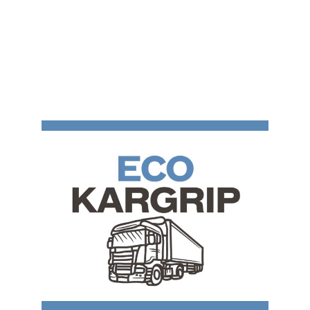
Cerca
per: