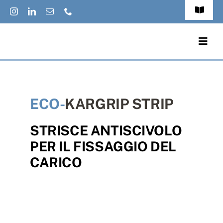
Salta
Toggle
al
Navigat
FAQs
contenuto
Togg
Navig
Accessibilit
Prodotti
Privacy Pol
ECO-
KARGRIP STRIP
Applicazioni
Cookies Pol
STRISCE ANTISCIVOLO
Cataloghi
PER IL FISSAGGIO DEL
Jobs
Eco-News
CARICO
Italiano
Contatti
Chi Siamo