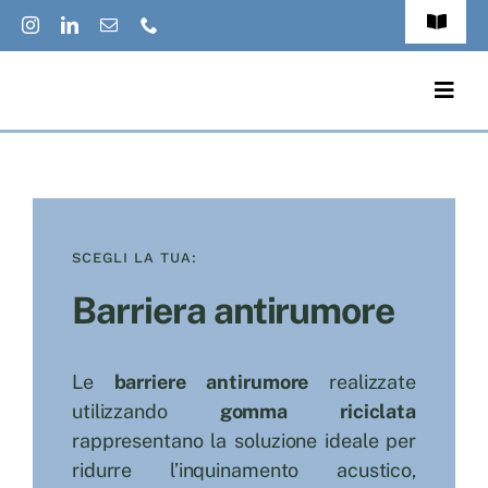
Salta
Toggle
al
Navigat
FAQs
contenuto
Togg
Navig
Accessibilit
Prodotti
Privacy Pol
Applicazioni
Cookies Pol
SCEGLI LA TUA:
Cataloghi
Barriera antirumore
Jobs
Eco-News
Italiano
Le
barriere antirumore
realizzate
Contatti
utilizzando
gomma riciclata
rappresentano la soluzione ideale per
Chi Siamo
ridurre l’inquinamento acustico,